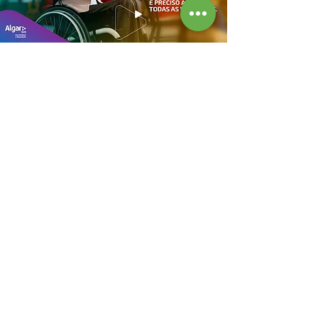
SO
Como resultado,
apresentamos o
LU
novo
posicionamento
CÃO
"Faz Acontecer",